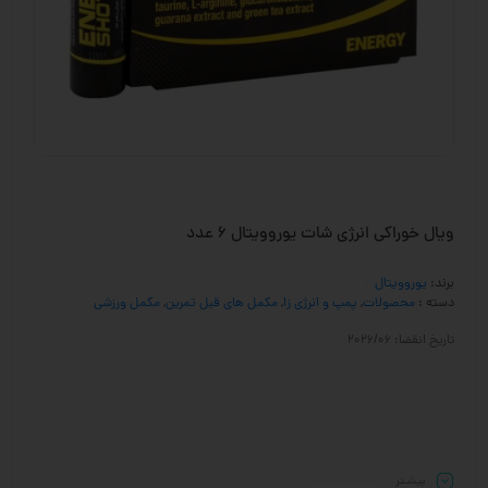
ویال خوراکی انرژی شات یوروویتال 6 عدد
برند:
یوروویتال
دسته :
محصولات
,
پمپ و انرژی زا
,
مکمل های قبل تمرین
,
مکمل ورزشی
تاریخ انقضا: 2026/06
بیشـتر