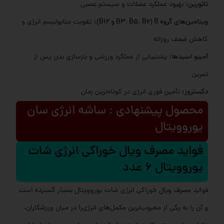
تائورین:
بهبود عملکرد عضلات و سیستم عصبی
ویتامین‌های گروه B (B3، B5، B6 و B12):
تقویت متابولیسم انرژی و
کاهش ضعف روزانه
آمینو اسیدها:
پشتیبانی از عملکرد ورزشی و بازسازی بدن پس از
تمرین
دکستروز:
تأمین فوری انرژی در کوتاه‌ترین زمان
محصول پیشنهادی : ساشه انرژی سان
یوروویتال
فواید مصرف ویال خوراکی انرژی شات
یوروویتال 6 عدد
فواید مصرف ویال خوراکی انرژی شات یوروویتال بسیار گسترده است
و آن را به یکی از محبوب‌ترین مکمل‌های انرژی‌زا در میان ورزشکاران،