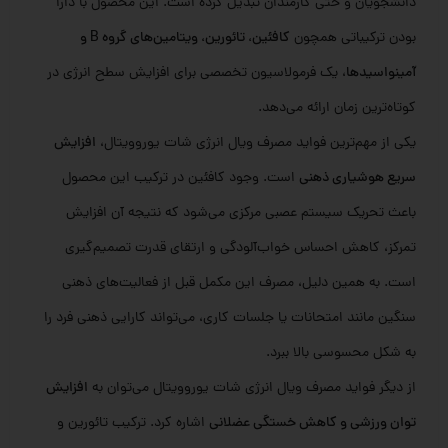
دانشجویان و حتی کارمندان تبدیل کرده است. این محصول با دارا
بودن ترکیباتی همچون
کافئین، تائورین، ویتامین‌های گروه B و
آمینواسیدها
، یک فرمولاسیون تخصصی برای افزایش سطح انرژی در
کوتاه‌ترین زمان ارائه می‌دهد.
یکی از مهم‌ترین فواید مصرف ویال انرژی شات یوروویتال،
افزایش
سریع هوشیاری ذهنی
است. وجود کافئین در ترکیب این محصول
باعث تحریک سیستم عصبی مرکزی می‌شود که نتیجه آن افزایش
تمرکز، کاهش احساس خواب‌آلودگی و ارتقای قدرت تصمیم‌گیری
است. به همین دلیل، مصرف این مکمل قبل از فعالیت‌های ذهنی
سنگین مانند امتحانات یا جلسات کاری، می‌تواند کارایی ذهنی فرد را
به شکل محسوسی بالا ببرد.
از دیگر فواید مصرف ویال انرژی شات یوروویتال می‌توان به
افزایش
توان ورزشی و کاهش خستگی عضلانی
اشاره کرد. ترکیب تائورین و