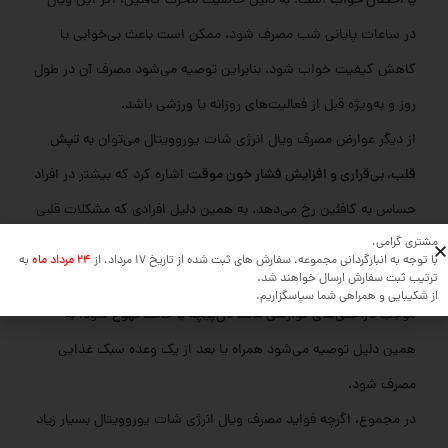
یا اختلال خواب
است. به دلیل خاصیت محرک کافئین، اگر این ویال
در ساعات پایانی شب مصرف شود، ممکن است باعث بی‌خوابی یا
کاهش کیفیت خواب شود. بنابراین توصیه می‌شود مصرف آن در طول
روز و به‌ویژه قبل از فعالیت‌های روزانه یا ورزشی باشد.
از دیگر عوارض مصرف ویال انرژی شات یوروویتال می‌توان به
تپش
قلب، بی‌قراری و افزایش فشار خون موقت
اشاره کرد که بیشتر در افراد
حساس به کافئین رخ می‌دهد. به همین دلیل افرادی که مشکلات قلبی
مشتری گرامی،
یا فشار خون بالا دارند باید از مصرف این محصول خودداری کنند.
با توجه به انبارگردانی مجموعه، سفارش های ثبت شده از تاریخ 17 مرداد، از
24 مرداد ماه
به
همچنین مصرف این محصول با معده خالی ممکن است در برخی افراد
ترتیب ثبت سفارش ارسال خواهند شد.
از شکیبایی و همراهی شما سپاسگزاریم.
موجب
ناراحتی‌های گوارشی مانند دل‌پیچه یا حالت تهوع
شود. به
همین دلیل توصیه می‌شود همراه یا بعد از یک وعده سبک غذایی
مصرف شود.
در مجموع، اگرچه فواید مصرف ویال انرژی شات یوروویتال بسیار زیاد