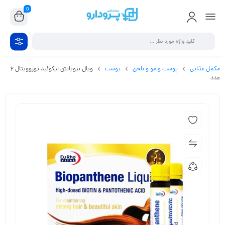
0
مکمل غذایی
پوست و مو و ناخن
پوست
ویال بیوپانتن لیکوئید یوروویتال 6
عدد