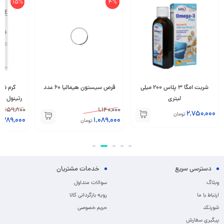
15%
4%
شربت امگا 3 پلاس 200 میلی
قرص سیستون هیمالیا 60 عدد
کرم ضد
لیتری
459,800
1,140,000
2,750,000
تومان
389,000
1,089,000
تومان
دسترسی سریع
خدمات مشتریان
وبلاگ
سوالات متداول
ارتباط با ما
رویه بازگردانی کالا
شورتکد
حریم خصوصی
پیگیری سفارش