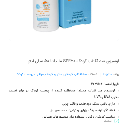
لوسیون ضد آفتاب کودک SPF50 ماتیلدا 50 میلی لیتر
برند:
ماتیلدا
دسته :
ضدآفتاب کودکان
,
مادر و کودک
,
مراقبت پوست کودک
تاریخ انقضا: 2031/02
لوسیون ضد آفتاب ماتیلدا محافظت کننده از پوست کودک در برابر آسیب
مخرب
UVA
و
UVB
دارای بافتی سبک، زودجذب و فاقد چربی
فاقد نگهدارنده، رنگ، پارابن و ترکیبات حساسیت زا
مناسب کودکان و قابل استفاده برای
پوست های حساس
بیشـتر
ضد آفتاب رولی کودک ماتیلدا قابل استفاده روی پوست
صورت
و
بدن
کودک