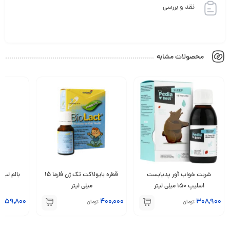
نقد و بررسی
محصولات مشابه
شربت خواب آور پدیابست
قطره بایولاکت تک ژن فارما 15
اسلیپ 150 میلی لیتر
میلی لیتر
459,800
400,000
308,900
تومان
تومان