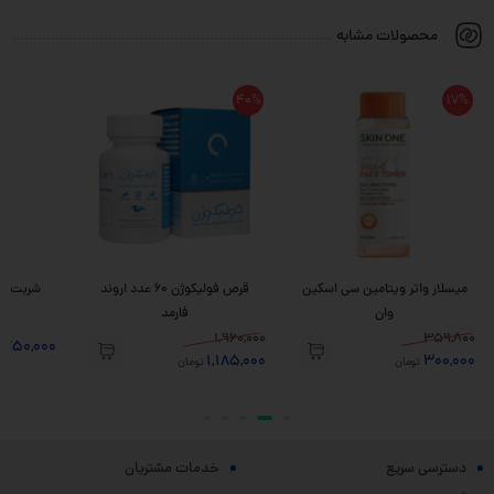
محصولات مشابه
40%
17%
میسلار واتر ویتامین سی اسکین
قرص فولیکوژن 60 عدد اروند
وان
فارمد
1,960,000
359,800
,750,000
1,185,000
300,000
تومان
تومان
دسترسی سریع
خدمات مشتریان