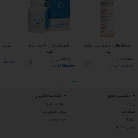
میسلار واتر ویتامین سی اسکین
قرص فولیکوژن 60 عدد اروند
وان
فارمد
1,960,000
359,800
,750,000
1,185,000
300,000
تومان
تومان
دسترسی سریع
خدمات مشتریان
وبلاگ
سوالات متداول
ارتباط با ما
رویه بازگردانی کالا
شورتکد
حریم خصوصی
پیگیری سفارش