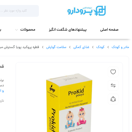
صفحه اصلی
پیشنهادهای شگفت انگیز
محصولات
ب
مادر و کودک
کودک
غذای کمکی
سلامت گوارش
قطره پروکید پویا گسترش میلاد فارمد 5
قطر
برن
دست
و ا
تاریخ