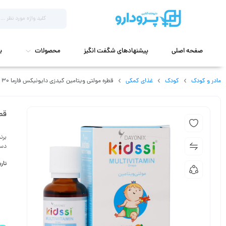
صفحه اصلی
پیشنهادهای شگفت انگیز
محصولات
ب
مادر و کودک
کودک
غذای کمکی
قطره مولتی ویتامین کیدزی دایونیکس فارما 30 میلی لیتر
قطر
برن
دست
تاریخ