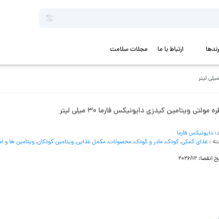
رندها
ارتباط با ما
مجلات سلامت
ه مولتی ویتامین کیدزی دایونیکس فارما 30 میلی لیتر
د:
دایونیکس فارما
ه :
غذای کمکی
,
کودک
,
مادر و کودک
,
محصولات
,
مکمل غذایی
,
ویتامین کودکان
,
ویتامین ها و ام
 انقضا: 2026/12