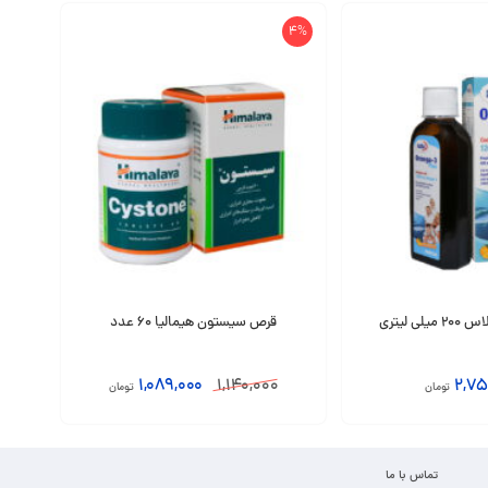
4%
قرص سیستون هیمالیا 60 عدد
1,089,000
1,140,000
2,75
تومان
تومان
افزودن به سبد
تماس با ما