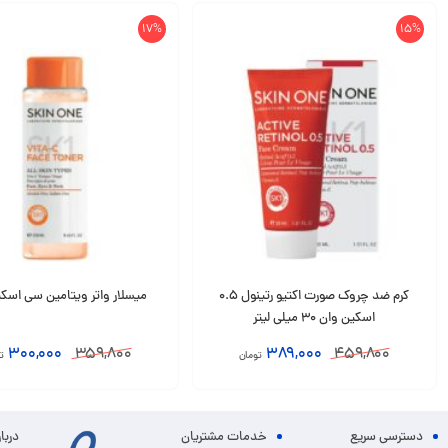
17%
15%
کرم ضد چروک صورت اکتیو رتینول 0.5
میسلار واتر ویتامین سی اسک
اسکین وان 30 میلی لیتر
300,000
359,800
389,000
459,800
تومان
ت
افزودن به سبد
افزودن به سبد
دسترسی سریع
خدمات مشتریان
دربا