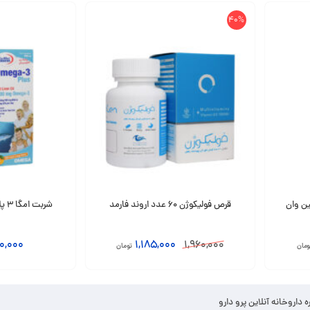
40%
ین وان
قرص فولیکوژن 60 عدد اروند فارمد
شربت امگا 3 پلاس 200 میلی لیتری
0,000
1,185,000
1,960,000
ومان
تومان
افزودن به سبد
انتخاب گزینه
ره داروخانه آنلاین پرو دارو