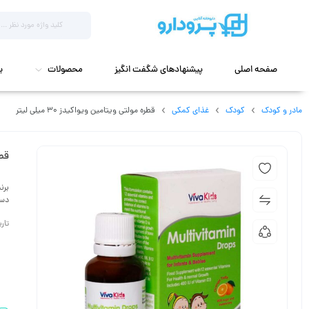
صفحه اصلی
پیشنهادهای شگفت انگیز
محصولات
ب
مادر و کودک
کودک
غذای کمکی
قطره مولتی ویتامین ویواکیدز 30 میلی لیتر
قطر
برن
دست
تاریخ