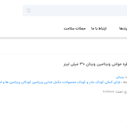
رندها
ارتباط با ما
مجلات سلامت
 مولتی ویتامین ویتان ۳۰ میلی لیتر
د:
ویتان
ه :
غذای کمکی
,
کودک
,
مادر و کودک
,
محصولات
,
مکمل غذایی
,
ویتامین کودکان
,
ویتامین ها و ام
 انقضا: 2026/06