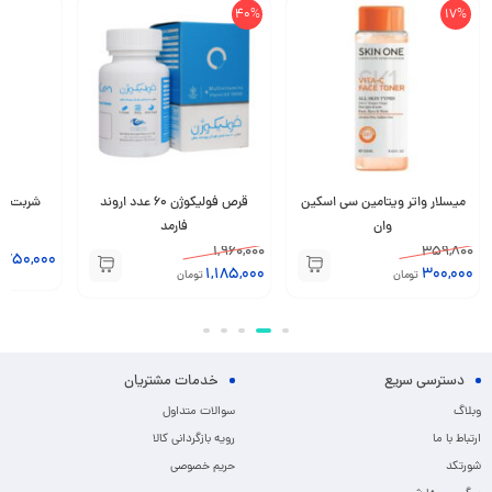
40%
17%
میسلار واتر ویتامین سی اسکین
قرص فولیکوژن 60 عدد اروند
وان
فارمد
1,960,000
359,800
,750,000
1,185,000
300,000
تومان
تومان
دسترسی سریع
خدمات مشتریان
وبلاگ
سوالات متداول
ارتباط با ما
رویه بازگردانی کالا
شورتکد
حریم خصوصی