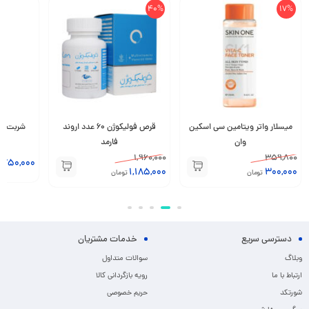
40%
17%
میسلار واتر ویتامین سی اسکین
قرص فولیکوژن 60 عدد اروند
وان
فارمد
1,960,000
359,800
,750,000
1,185,000
300,000
تومان
تومان
دسترسی سریع
خدمات مشتریان
وبلاگ
سوالات متداول
ارتباط با ما
رویه بازگردانی کالا
شورتکد
حریم خصوصی