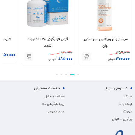
میسلار واتر ویتامین سی اسکین
قرص فولیکوژن 60 عدد اروند
وان
فارمد
1,960,000
359,800
,750,000
1,185,000
300,000
تومان
تومان
دسترسی سریع
خدمات مشتریان
وبلاگ
سوالات متداول
ارتباط با ما
رویه بازگردانی کالا
شورتکد
حریم خصوصی
پیگیری سفارش