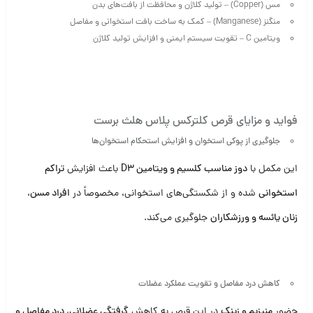
مس (Copper) – تولید کلاژن و محافظت از بافت‌های بدن
منگنز (Manganese) – کمک به ساخت بافت استخوانی و مفاصل
ویتامین C – تقویت سیستم ایمنی و افزایش تولید کلاژن
فواید و مزایای قرص کلترکس پلاس هلث برست
جلوگیری از پوکی استخوان و افزایش استحکام استخوان‌ها
این مکمل با
دوز مناسب کلسیم و ویتامین D3
باعث افزایش
تراکم
استخوانی
شده و از شکستگی‌های استخوانی، مخصوصاً در
افراد مسن،
زنان یائسه و ورزشکاران
جلوگیری می‌کند.
کاهش درد مفاصل و تقویت عملکرد عضلات
حضور
منیزیم و زینک
در این قرص به کاهش
گرفتگی عضلانی، درد مفاصل و