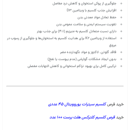
جلوگیری از پوکی استخوان و کاهش درد مفاصل
افزایش جذب کلسیم با ویتامین D3
حفظ تعادل مواد معدنی بدن
تقویت سیستم ایمنی و سلامت عمومی بدن
دارای نسبت متعادل کلسیم به منیزیم (۴:۱) برای جذب بهتر
استفاده از ویتامین K2 برای هدایت کلسیم به استخوان‌ها و جلوگیری از رسوب در
عروق
فاقد گلوتن، لاکتوز و مواد نگهدارنده مضر
بدون ایجاد مشکلات گوارشی (عدم یبوست یا نفخ)
ترکیبی کامل برای بهبود تراکم استخوانی و کاهش التهابات مفصلی
خرید قرص
کلسیم سیترات یوروویتال 45 عددی
خرید
قرص کلسیم کلترکس هلث برست 100 عدد