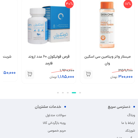
40%
17%
میسلار واتر ویتامین سی اسکین
قرص فولیکوژن 60 عدد اروند
وان
فارمد
1,960,000
359,800
,750,000
1,185,000
300,000
تومان
تومان
دسترسی سریع
خدمات مشتریان
وبلاگ
سوالات متداول
ارتباط با ما
رویه بازگردانی کالا
شورتکد
حریم خصوصی