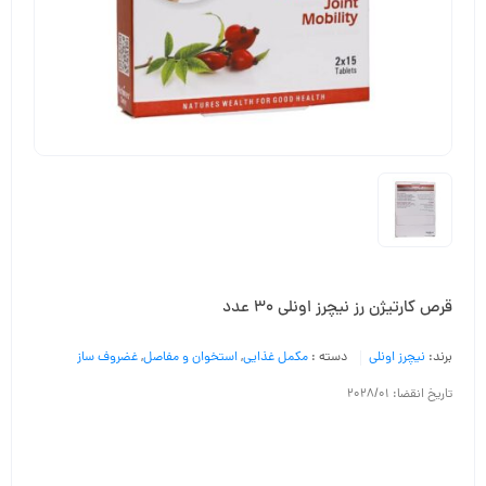
قرص کارتیژن رز نیچرز اونلی 30 عدد
برند:
نیچرز اونلی
دسته :
مکمل غذایی
,
استخوان و مفاصل
,
غضروف ساز
تاریخ انقضا: 2028/01