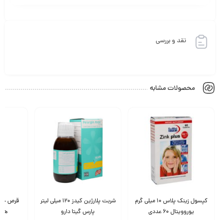
نقد و بررسی
محصولات مشابه
کپسول زینک پلاس 10 میلی گرم
شربت پلارژین کیدز 120 میلی لیتر
قرص جوش
یوروویتال 60 عددی
پارس گیتا دارو
هلث ب