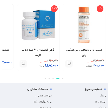
40%
17%
میسلار واتر ویتامین سی اسکین
قرص فولیکوژن 60 عدد اروند
وان
فارمد
1,960,000
359,800
,750,000
1,185,000
300,000
تومان
تومان
دسترسی سریع
خدمات مشتریان
وبلاگ
سوالات متداول
ارتباط با ما
رویه بازگردانی کالا
شورتکد
حریم خصوصی