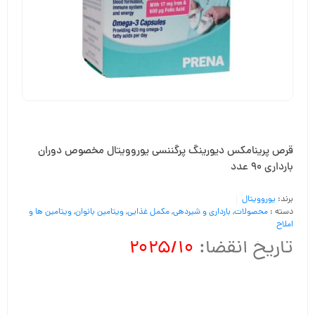
قرص پرینامکس دیورینگ پرگننسی یوروویتال مخصوص دوران
بارداری 90 عدد
برند:
یوروویتال
دسته :
محصولات
,
بارداری و شیردهی
,
مکمل غذایی
,
ویتامین بانوان
,
ویتامین ها و
املاح
تاریخ انقضا:
2025/10