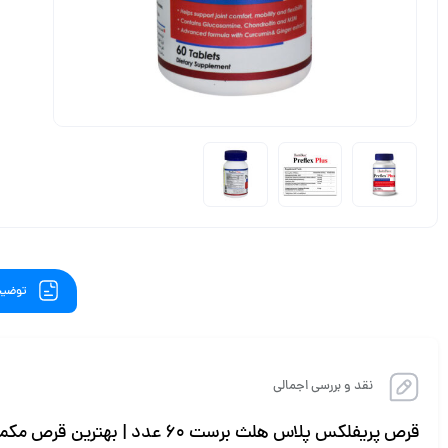
توضیح
نقد و بررسی اجمالی
قرص پریفلکس پلاس هلث برست 60 عدد | بهترین قرص مکمل برای کاهش درد آرتروز و سلامت مفاصل