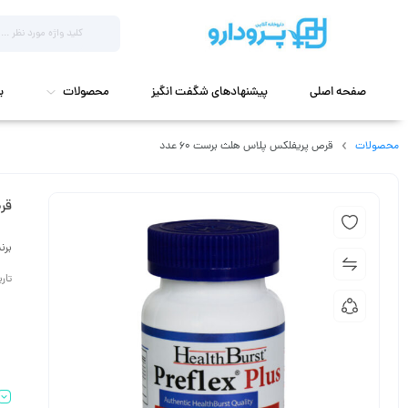
صفحه اصلی
پیشنهادهای شگفت انگیز
محصولات
ب
محصولات
قرص پریفلکس پلاس هلث برست 60 عدد
قرص
برن
تاریخ