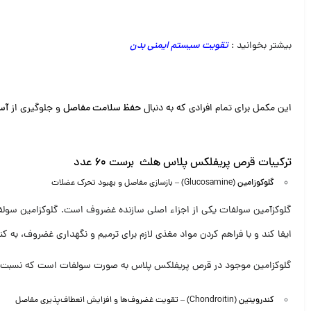
بیشتر بخوانید :
تقویت سیستم ایمنی بدن
این مکمل برای تمام افرادی که به دنبال
حفظ سلامت مفاصل
و جلوگیری از
آس
ترکیبات قرص پریفلکس پلاس هلث برست 60 عدد
گلوکوزامین
(Glucosamine) – بازسازی مفاصل و بهبود تحرک عضلات
گلوکزآمین سولفات یکی از اجزاء اصلی سازنده غضروف است. گلوکزامین سو
ایفا ‌کند و با فراهم کردن مواد مغذی لازم برای ترمیم و نگهداری غضروف، به 
گلوکزامین موجود در قرص پریفلکس پلاس به صورت سولفات است که نسبت به ف
کندرویتین
(Chondroitin) – تقویت غضروف‌ها و افزایش انعطاف‌پذیری مفاصل