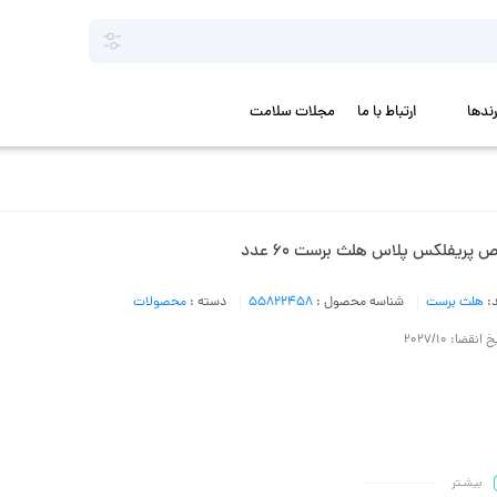
رندها
ارتباط با ما
مجلات سلامت
 پریفلکس پلاس هلث برست 60 عدد
د:
هلث برست
شناسه محصول :
55822458
دسته :
محصولات
 انقضا: 2027/10
بیشـتر