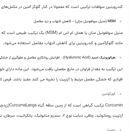
کندرویتین سولفات ترکیبی است که معمولا در کنار گلوکز آمین در مکمل‌ه
MSM
(متیل سولفونیل متان) – کاهش التهاب و درد مفاصل
متیل سولفونیل متان یا همان ام اس 
مانند گلوکزآمین و کندرویتین برای کاهش التهاب مفاصل استفاده می‌شود.
هیالورونیک اسید
(Hyaluronic Acid) – افزایش روانکاری مفاصل و جلوگیری از خشکی آن‌ها
این ترکیب به مقدار فراوان در مایع مفصلی یافت می‌شود. این ماده دارای خو
افرادی که خشکی مفصل مرتبط با آرتریت را تجربه می کنند مفید باشد. قرص Preflex Plus نیز حاوی 50 میلی گرم هیالورونیک اسید است.
کورکومین
Curcumin
ترکیب گیاهی است که از زمین ساقه گیاه
CurcumaLanga
(زردچو
آرتریت روماتوئید، چاقی، دیابت نوع 2، سندرم متابولیک، پانکراتیت، سرطان، نارسایی مزمن کلیوی، آسم، برونشیت، بیماری‏های نورودژنراتیو (بیماری هایی که با تخریب سلول‏های عصبی همراهند) و اختلالات گوارشی موثر است.
زنجبیل