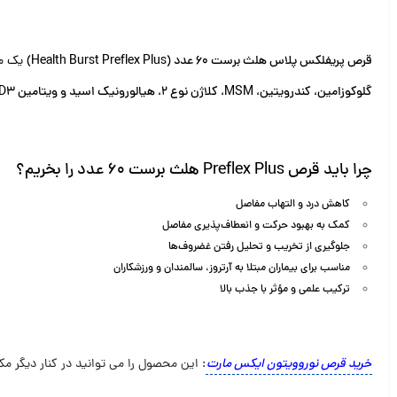
قرص پریفلکس پلاس هلث برست 60 عدد (Health Burst Preflex Plus)
یک مک
گلوکوزامین، کندرویتین، MSM، کلاژن نوع ۲، هیالورونیک اسید و ویتامین D3
چرا باید قرص Preflex Plus هلث برست 60 عدد را بخریم؟
کاهش درد و التهاب مفاصل
کمک به بهبود حرکت و انعطاف‌پذیری مفاصل
جلوگیری از تخریب و تحلیل رفتن غضروف‌ها
مناسب برای بیماران مبتلا به آرتروز، سالمندان و ورزشکاران
ترکیب علمی و مؤثر با جذب بالا
خرید قرص نوروویتون ایکس مارت
: این محصول را می توانید در کنار دیگر مک