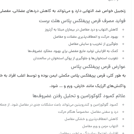
زنجبیل خواص ضد التهابی دارد و می‌تواند به کاهش دردهای عضلانی، مفصلی و
فواید مصرف قرص پریفلکس پلاس هلث برست
کاهش التهاب و درد مفاصل در بیماران مبتلا به آرتروز
بهبود حرکت و انعطاف‌پذیری عضلات و مفاصل
جلوگیری از تخریب و سایش مفاصل
کمک به افزایش تولید مایع مفصلی برای بهبود عملکرد غضروف‌ها
تقویت استخوان‌ها و جلوگیری از پوکی استخوان در سالمندان
عوارض قرص پریفلکس پلاس
به طور کلی، قرص پریفلکس پلاس مکملی ایمن بوده و توسط اغلب افراد به خ
واکنش‌های آلرژیک مانند خارش، ورم و … شود.
علائم کمبود گلوکوزامین و تحلیل رفتن غضروف‌ها
کمبود گلوکوزامین و کندرویتین می‌تواند باعث مشکلات جدی در مفاصل شود، از جمله
درد و سفتی مفاصل، مخصوصاً هنگام حرکت
کاهش انعطاف‌پذیری و خشکی مفاصل
التهاب مزمن و ورم مفاصل
افزایش احتمال ساییدگی و تخریب مفاصل