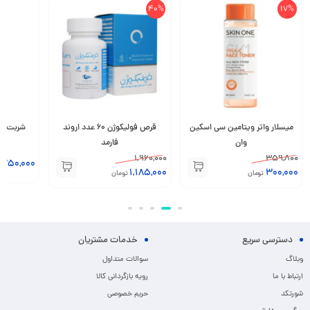
40%
17%
میسلار واتر ویتامین سی اسکین
قرص فولیکوژن 60 عدد اروند
وان
فارمد
1,960,000
359,800
,750,000
1,185,000
300,000
تومان
تومان
دسترسی سریع
خدمات مشتریان
وبلاگ
سوالات متداول
ارتباط با ما
رویه بازگردانی کالا
شورتکد
حریم خصوصی