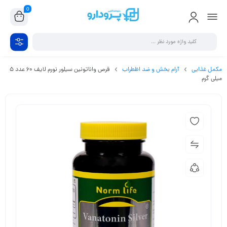
0
مکمل غذایی
آرام بخش و ضد اظطراب
قرص واناتونین سیلور نورم لایف 60 عدد 5
میلی گرم