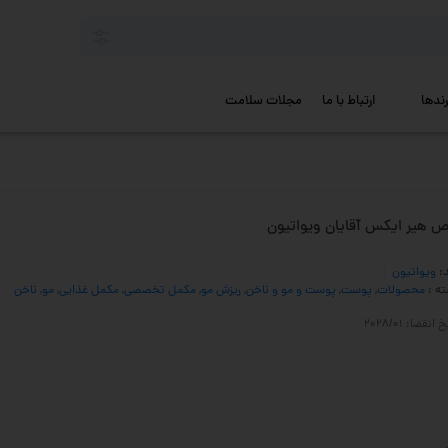
رندها
ارتباط با ما
مجلات سلامت
ص هیر ایکس آقایان ویواتیون
د:
ویواتیون
ه :
محصولات
,
پوست
,
پوست و مو و ناخن
,
ریزش مو
,
مکمل تخصصی
,
مکمل غذایی
,
مو
,
ناخن
 انقضا: 2028/01