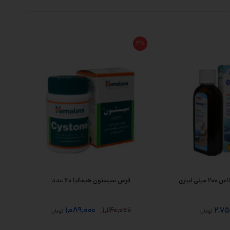
4%
قرص سیستون هیمالیا 60 عدد
1,089,000
1,140,000
2,75
تومان
تومان