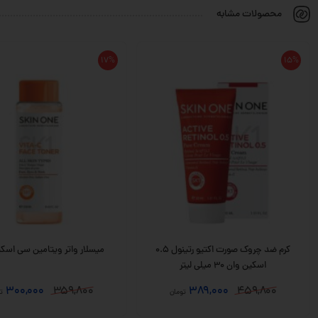
محصولات مشابه
17%
15%
کرم ضد چروک صورت اکتیو رتینول 0.5
میسلار واتر ویتامین سی اسک
اسکین وان 30 میلی لیتر
300,000
359,800
389,000
459,800
تومان
ت