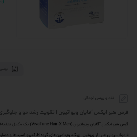
توضیح
نقد و بررسی اجمالی
قرص هیر ایکس آقایان ویواتیون | تقویت رشد مو و جلوگیری 
قرص هیر ایکس آقایان ویواتیون (VivaTune Hair-X Men)
یک مکمل تغذیه‌ای
فرمولاسیونی غنی از
بیوتین، زینک، ویتامین‌های گروه B، آمینو اسیدها و عصاره‌های گیاهی