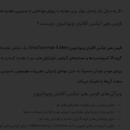
اگر به دنبال یک راه‌حل مؤثر برای مقابله با
ریزش مو ناشی از استرس، تغذیه نا
قرص هیر ایکس آقایان ویواتیون چیست؟
قرص هیر ایکس آقایان ویواتیون (VivaTune Hair-X Men)
یک مکمل تغذیه‌
گروه B، آمینواسیدها و عصاره‌های گیاهی
، فولیکول‌های مو را تغذیه کرده و ب
ریزش مو در مردان
معمولاً به دلیل
عوامل ژنتیکی، تغییرات هورمونی، استرس، 
مجدد آن‌ها را تحریک می‌کند
.
ویژگی‌های قرص هیر ایکس آقایان ویواتیون
حاوی بیوتین برای تقویت فولیکول‌های مو
حاوی زینک (روی) برای جلوگیری از ریزش مو و افزایش ضخامت موها
دارای ویتامین‌های گروه B برای تغذیه و افزایش رشد مو
حاوی آمینواسیدهای ضروری مانند L-Cysteine و L-Methionine برای کراتین‌سازی مو