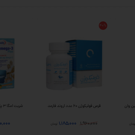
40%
ین وان
قرص فولیکوژن 60 عدد اروند فارمد
شربت امگا 3 پلاس 200 میلی لیتری
0,000
1,185,000
1,960,000
ومان
تومان