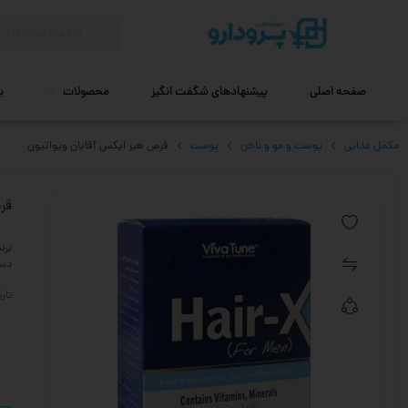
صفحه اصلی
پیشنهادهای شگفت انگیز
محصولات
ب
مکمل غذایی
پوست و مو و ناخن
پوست
قرص هیر ایکس آقایان ویواتیون
قر
برن
دست
تاریخ