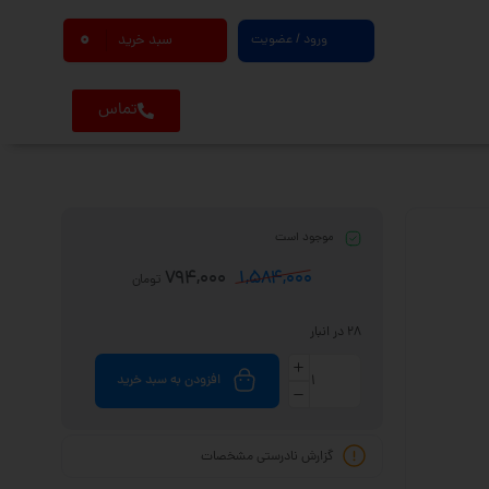
0
ورود / عضویت
سبد خرید
تماس
موجود است
794,000
1,584,000
تومان
28 در انبار
افزودن به سبد خرید
گزارش نادرستی مشخصات