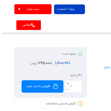
0
ورود / عضویت
سبد خرید
تماس
موجود است
795,000
1,300,200
تومان
املاح
40 در انبار
افزودن به سبد خرید
گزارش نادرستی مشخصات