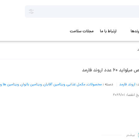
رندها
ارتباط با ما
مجلات سلامت
یلواید 60 عدد اروند فارمد
د:
اروند فارمد
دسته :
محصولات
,
مکمل غذایی
,
ویتامین آقایان
,
ویتامین بانوان
,
ویتامین ها و 
 انقضا: 2028/01
بیشـتر