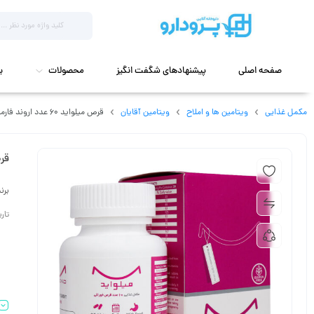
صفحه اصلی
پیشنهادهای شگفت انگیز
محصولات
ب
مکمل غذایی
ویتامین ها و املاح
ویتامین آقایان
قرص میلواید 60 عدد اروند فارمد
قرص م
برن
تاریخ