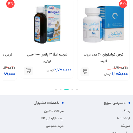
4%
40%
قرص فولیکوژن 60 عدد اروند
شربت امگا 3 پلاس 200 میلی
قرص سیستون
فارمد
لیتری
1,140,000
1,960,000
2,750,000
تومان
1,089,000
1,185,000
تومان
دسترسی سریع
خدمات مشتریان
وبلاگ
سوالات متداول
ارتباط با ما
رویه بازگردانی کالا
شورتکد
حریم خصوصی