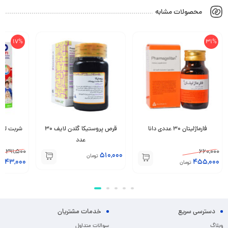
محصولات مشابه
17%
31%
فارماژلیتان 30 عددی دانا
قرص پروستیکا گلدن لایف 30
عدد
291,500
660,000
510,000
تومان
243,000
455,000
تومان
دسترسی سریع
خدمات مشتریان
وبلاگ
سوالات متداول