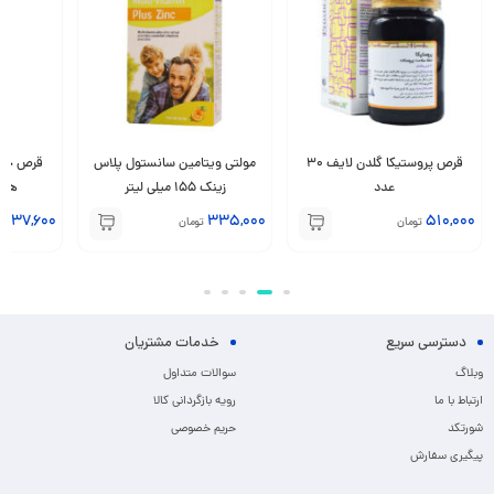
قرص پروستیکا گلدن لایف 30
مولتی ویتامین سانستول پلاس
قرص جوش
عدد
زینک 155 میلی لیتر
هلث ب
237,600
335,000
510,000
تومان
تومان
ت
دسترسی سریع
خدمات مشتریان
وبلاگ
سوالات متداول
ارتباط با ما
رویه بازگردانی کالا
شورتکد
حریم خصوصی
پیگیری سفارش