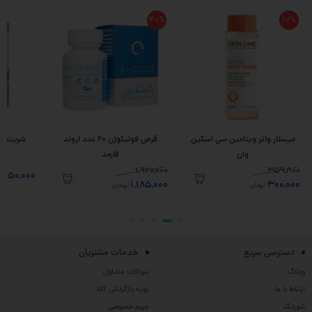
40%
17%
میسلار واتر ویتامین سی اسکین
قرص فولیکوژن 60 عدد اروند
وان
فارمد
1,960,000
359,800
,750,000
1,185,000
300,000
تومان
تومان
دسترسی سریع
خدمات مشتریان
وبلاگ
سوالات متداول
ارتباط با ما
رویه بازگردانی کالا
شورتکد
حریم خصوصی