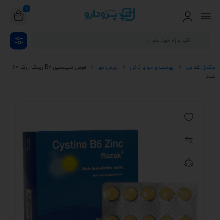
0
مکمل غذایی
پوست و مو و ناخن
ریزش مو
قرص سیستین B6 زینک رازک ۶۰
عدد