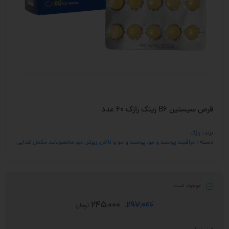
قرص سیستین B6 زینک رازک ۶۰ عدد
برند:
رازک
دسته :
مراقبت پوست و مو
,
پوست و مو و ناخن
,
ریزش مو
,
محصولات
,
مکمل غذایی
موجود است
245,000
297,000
تومان