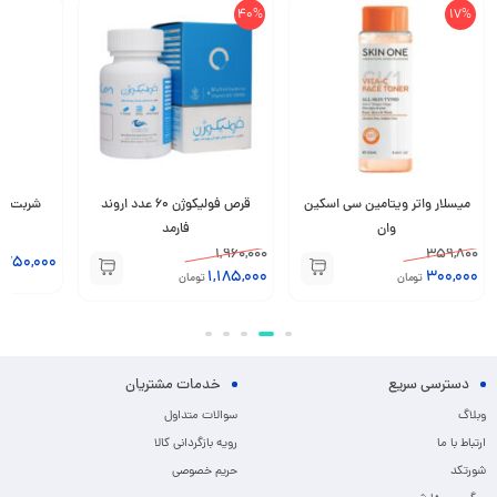
40%
17%
میسلار واتر ویتامین سی اسکین
قرص فولیکوژن 60 عدد اروند
وان
فارمد
1,960,000
359,800
,750,000
1,185,000
300,000
تومان
تومان
دسترسی سریع
خدمات مشتریان
وبلاگ
سوالات متداول
ارتباط با ما
رویه بازگردانی کالا
شورتکد
حریم خصوصی