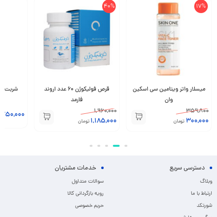
40%
17%
میسلار واتر ویتامین سی اسکین
قرص فولیکوژن 60 عدد اروند
وان
فارمد
1,960,000
359,800
,750,000
1,185,000
300,000
تومان
تومان
دسترسی سریع
خدمات مشتریان
وبلاگ
سوالات متداول
ارتباط با ما
رویه بازگردانی کالا
شورتکد
حریم خصوصی