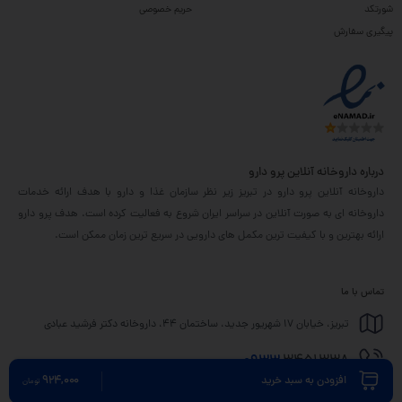
شورتکد
حریم خصوصی
پیگیری سفارش
درباره داروخانه آنلاین پرو دارو
داروخانه آنلاین پرو دارو در تبریز زیر نظر سازمان غذا و دارو با هدف ارائه خدمات
داروخانه ای به صورت آنلاین در سراسر ایران شروع به فعالیت کرده است. هدف پرو دارو
ارائه بهترین و با کیفیت ترین مکمل های دارویی در سریع ترین زمان ممکن است.
تماس با ما
تبریز، خیابان 17 شهریور جدید، ساختمان 44، داروخانه دکتر فرشید عبادی
0933
3451338
924,000
افزودن به سبد خرید
تومان
info@prodaru.ir