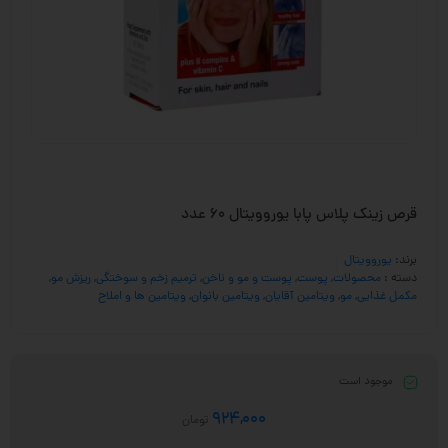
قرص زینک پلاس پابا یوروویتال 60 عدد
برند:
یوروویتال
دسته :
محصولات
,
پوست
,
پوست و مو و ناخن
,
ترمیم زخم و سوختگی
,
ریزش مو
,
مکمل غذایی
,
مو
,
ویتامین آقایان
,
ویتامین بانوان
,
ویتامین ها و املاح
موجود است
924,000
تومان