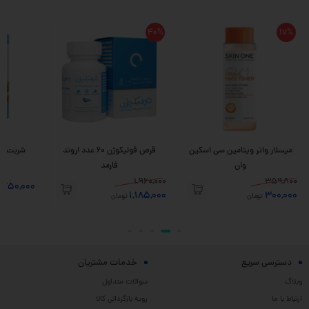
40%
17%
میسلار واتر ویتامین سی اسکین
قرص فولیکوژن 60 عدد اروند
وان
فارمد
1,960,000
359,800
,750,000
1,185,000
300,000
تومان
تومان
دسترسی سریع
خدمات مشتریان
وبلاگ
سوالات متداول
ارتباط با ما
رویه بازگردانی کالا