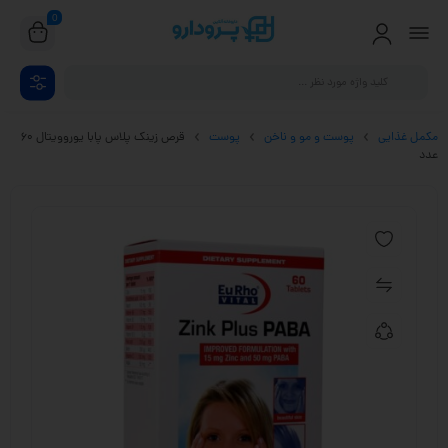
0
مکمل غذایی
پوست و مو و ناخن
پوست
قرص زینک پلاس پابا یوروویتال 60
عدد