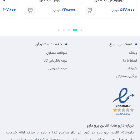
یوروویتال 60 عددی
پارس گیتا دارو
هلث ب
237,600
220,000
528,000
تومان
تومان
ت
دسترسی سریع
خدمات مشتریان
وبلاگ
سوالات متداول
ارتباط با ما
رویه بازگردانی کالا
شورتکد
حریم خصوصی
پیگیری سفارش
درباره داروخانه آنلاین پرو دارو
داروخانه آنلاین پرو دارو در تبریز زیر نظر سازمان غذا و دارو با هدف ارائه خدمات