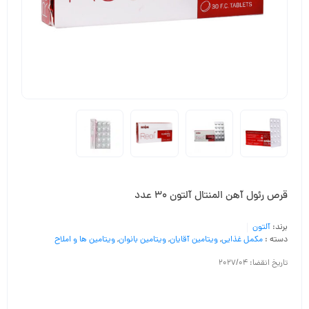
قرص رئول آهن المنتال آلتون 30 عدد
برند:
آلتون
دسته :
مکمل غذایی
,
ویتامین آقایان
,
ویتامین بانوان
,
ویتامین ها و املاح
تاریخ انقضا: 2027/04