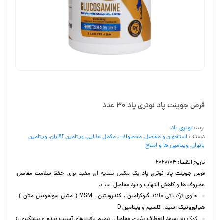
قرص جوینت پاد نوتری پاد 30 عدد
برند:
نوتری پاد
دسته :
استخوان و مفاصل
,
محصولات
,
مکمل غذایی
,
ویتامین آقایان
,
ویتامین
بانوان
,
ویتامین ها و املاح
تاریخ انقضا: 2027/04
قرص
جوینت پاد نوتری پاد
یک مکمل تغذیه ای مفید برای حفظ
سلامت مفاصل
،
غضروف ها
و
کاهش التهاب
و
درد مفاصل
است.
حاوی ترکیباتی مانند
گلوکزامین
،
کندرویتین
،
MSM ( متیل سولفونیل متان )
،
هیالورونیک اسید
،
کلسیم
و
ویتامین D
کمک به
بهبود انعطاف پذیری مفاصل
،
ترمیم بافت های آسیب دیده
و
پیشگیری از