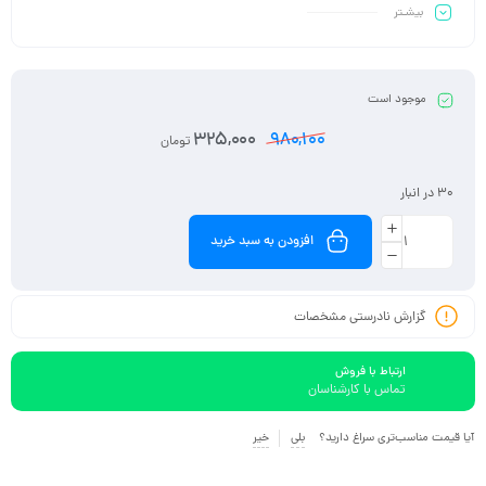
بیشـتر
تخریب غضروف
مناسب برای افراد مبتلا به
آرتروز
،
ورزشکاران
، و کسانی که دچار درد یا
خشکی
مفاصل
هستند
مصرف منظم جوینت پاد میتواند به کاهش
سفتی صبحگاهی
،
بهبود حرکت
و
موجود است
کاهش نیاز به داروهای
ضد التهاب
کمک کند
325,000
980,100
تومان
30 در انبار
افزودن به سبد خرید
گزارش نادرستی مشخصات
ارتباط با فروش
تماس با کارشناسان
آیا قیمت مناسب‌تری سراغ دارید؟
بلی
خیر