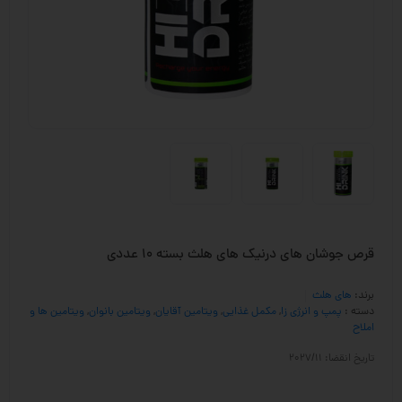
قرص جوشان های درنیک های هلث بسته 10 عددی
برند:
های هلث
دسته :
پمپ و انرژی زا
,
مکمل غذایی
,
ویتامین آقایان
,
ویتامین بانوان
,
ویتامین ها و
املاح
تاریخ انقضا: 2027/11