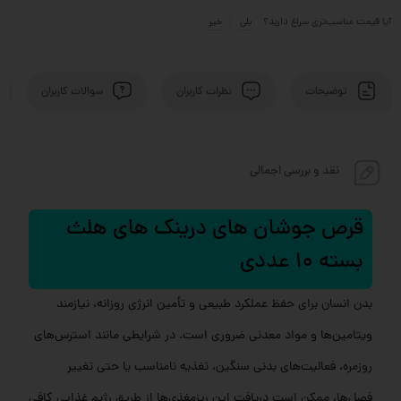
آیا قیمت مناسب‌تری سراغ دارید؟
بلی
خیر
توضیحات
نظرات کاربران
سوالات کاربران
نقد و بررسی اجمالی
قرص جوشان های درینک های هلث
بسته 10 عددی
بدن انسان برای حفظ عملکرد طبیعی و تأمین انرژی روزانه، نیازمند
ویتامین‌ها و مواد معدنی ضروری است. در شرایطی مانند استرس‌های
روزمره، فعالیت‌های بدنی سنگین، تغذیه نامناسب یا حتی تغییر
فصل‌ها، ممکن است دریافت این ریزمغذی‌ها از طریق رژیم غذایی کافی