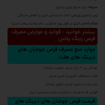
صبح‌ها
: برای شروع روزی پرانرژی
پس از تمرین ورزشی
: کمک به بازسازی انرژی و کاهش خستگی
هنگام کاهش انرژی در طول روز
: جایگزین سالم نوشیدنی‌های انرژی‌زا
بیشتر خوانید : فواید و عوارض مصرف
قرص زینک پلاس
موارد منع مصرف قرص جوشان های
درینک های هلث
کودکان زیر 12 سال (بدون مشورت پزشک)
افراد با مشکلات کلیوی یا کبدی شدید
زنان باردار یا شیرده (بدون تجویز پزشک)
افرادی که به هر یک از ترکیبات مکمل حساسیت دارند
قیمت قرص جوشان های درینک های