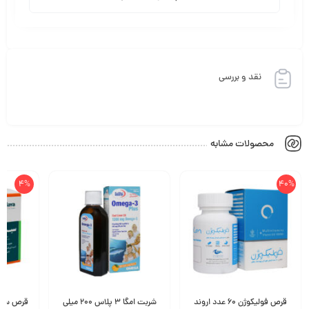
نقد و بررسی
محصولات مشابه
4%
40%
قرص فولیکوژن 60 عدد اروند
شربت امگا 3 پلاس 200 میلی
قرص سیستون