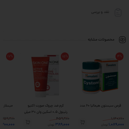
نقد و بررسی
محصولات مشابه
17%
15%
4%
قرص سیستون هیمالیا 60 عدد
کرم ضد چروک صورت اکتیو
میسلار وا
رتینول 0.5 اسکین وان 30 میلی
1,140,000
459,800
لیتر
359,800
300,000
389,000
1,089,000
تومان
تومان
ت