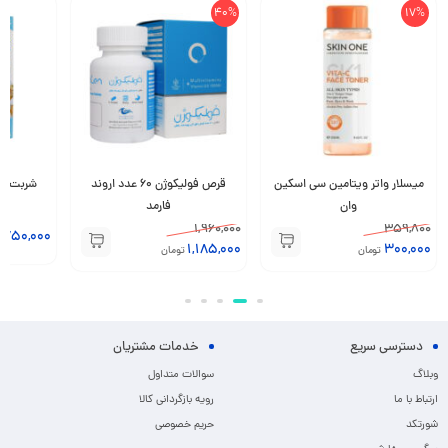
40%
17%
میسلار واتر ویتامین سی اسکین
قرص فولیکوژن 60 عدد اروند
وان
فارمد
1,960,000
359,800
,750,000
1,185,000
300,000
تومان
تومان
دسترسی سریع
خدمات مشتریان
وبلاگ
سوالات متداول
ارتباط با ما
رویه بازگردانی کالا
شورتکد
حریم خصوصی