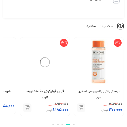
محصولات مشابه
40%
17%
میسلار واتر ویتامین سی اسکین
قرص فولیکوژن 60 عدد اروند
وان
فارمد
1,960,000
359,800
,750,000
1,185,000
300,000
تومان
تومان