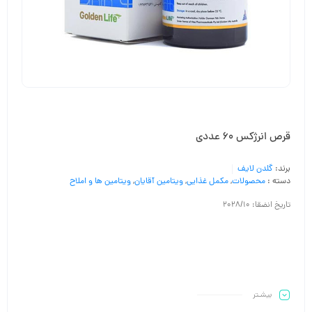
قرص انرژکس 60 عددی
برند:
گلدن لایف
دسته :
محصولات
,
مکمل غذایی
,
ویتامین آقایان
,
ویتامین ها و املاح
تاریخ انضقا: 2028/10
بیشـتر