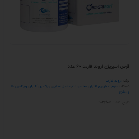
قرص اسپریژن اروند فارمد 60 عدد
برند:
اروند فارمد
دسته :
تقویت باروری اقایان
,
محصولات
,
مکمل غذایی
,
ویتامین آقایان
,
ویتامین ها
و املاح
تاریخ انقضا: 2026/05