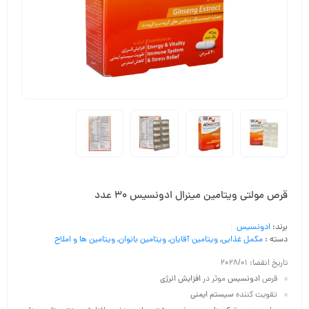
قرص مولتی ویتامین مینرال ادونسیس 30 عدد
برند:
ادونسیس
دسته :
مکمل غذایی
,
ویتامین آقایان
,
ویتامین بانوان
,
ویتامین ها و املاح
تاریخ انقضا: 2028/01
قرص
ادونسیس
موثر در
افزایش انرژی
تقویت کننده
سیستم ایمنی