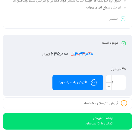
حاوی
پره بیوتیک ها
جهت جذب بیشتر
مواد معدنی
و افزایش سنتز
ویتامین ها
افزایش
سطح انرژی
روزانه
بیشـتر
موجود است
645,000
1,334,000
تومان
48 در انبار
افزودن به سبد خرید
گزارش نادرستی مشخصات
ارتباط با فروش
تماس با کارشناسان