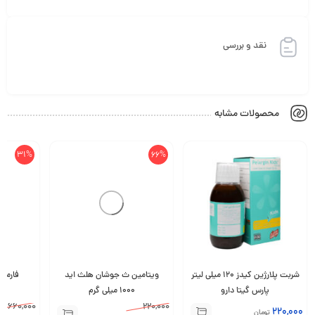
نقد و بررسی
محصولات مشابه
31%
66%
شربت پلارژین کیدز 120 میلی لیتر
ویتامین ث جوشان هلث اید
فارماژلیتان 0
پارس گیتا دارو
1000 میلی گرم
660,000
220,000
220,000
تومان