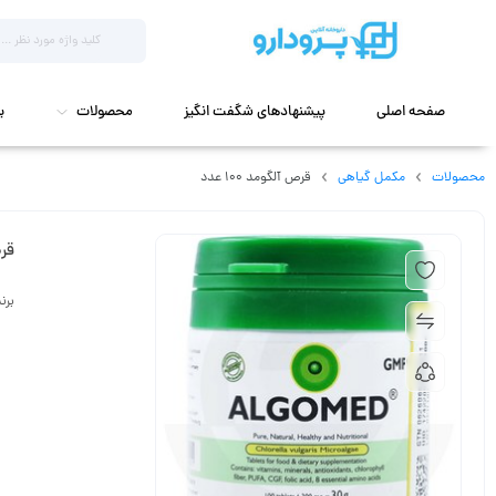
صفحه اصلی
پیشنهادهای شگفت انگیز
محصولات
ب
محصولات
مکمل گیاهی
قرص آلگومد 100 عدد
قرص 
برن