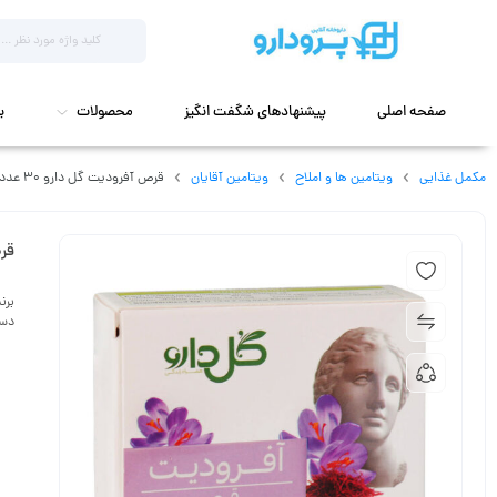
صفحه اصلی
پیشنهادهای شگفت انگیز
محصولات
ب
مکمل غذایی
ویتامین ها و املاح
ویتامین آقایان
قرص آفرودیت گل دارو ۳۰ عددی
قرص
برن
دست