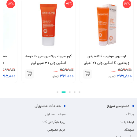
17%
31%
17%
لوسیون مرطوب کننده بدن
کرم صورت ویتامین سی 20 درصد
ضد آ
ویتامین C اسکین وان 120 میلی
اسکین وان 30 میلی لیتر
درما
459,800
لیتر
459,800
599,800
495,000
319,000
379,800
تومان
تومان
دسترسی سریع
خدمات مشتریان
وبلاگ
سوالات متداول
ارتباط با ما
رویه بازگردانی کالا
شورتکد
حریم خصوصی