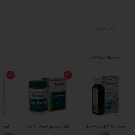
نقد و بررسی
محصولات مشابه
15%
4%
شربت امگا 3 پلاس 200 میلی
قرص سیستون هیمالیا 60 عدد
کرم ضد
لیتری