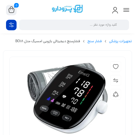
0
تجهیزات پزشکی
فشار سنج
فشارسنج دیجیتالی بازویی امسیگ مدل BO18