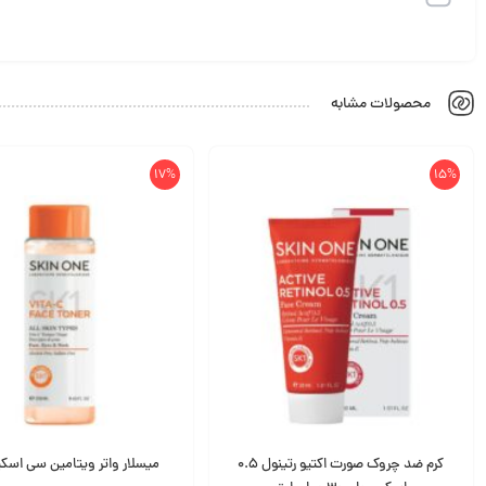
محصولات مشابه
17%
15%
کرم ضد چروک صورت اکتیو رتینول 0.5
میسلار واتر ویتامین سی اسک