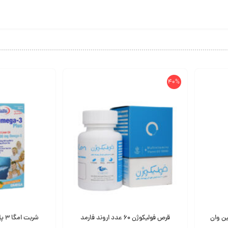
40%
ین وان
قرص فولیکوژن 60 عدد اروند فارمد
شربت امگا 3 پلاس 200 میلی لیتری