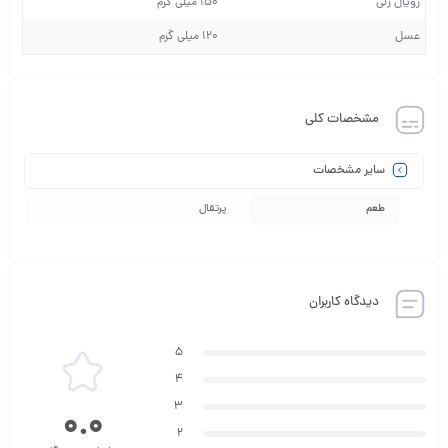
رویال ژلی
150 میلی گرم
عسل
120 میلی گرم
مشخصات کلی
سایر مشخصات
طعم
پرتقال
دیدگاه کاربران
5
4
3
0.0
2