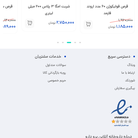
قرص فولیکوژن 60 عدد اروند
شربت امگا 3 پلاس 200 میلی
قرص سیستون
فارمد
لیتری
1,140,000
1,960,000
2,750,000
تومان
1,089,000
1,185,000
تومان
دسترسی سریع
خدمات مشتریان
وبلاگ
سوالات متداول
ارتباط با ما
رویه بازگردانی کالا
شورتکد
حریم خصوصی
پیگیری سفارش
درباره داروخانه آنلاین پرو دارو