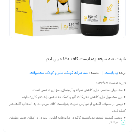
شربت ضد سرفه پدیابست کاف 150 میلی لیتر
برند:
پدیابست
دسته :
ضد سرفه
,
کودک
,
مادر و کودک
,
محصولات
تاریخ انقضا: 2026/05
● محصولی مناسب برای کاهش سرفه و آرام‌سازی مجاری تنفسی است.
● این محصول برای کاهش تحریکات گلو و کمک به تنفس راحت‌تر کاربرد دارد.
● پیش از مصرف، آگاهی از عوارض شربت پدیابست کاف می‌تواند به انتخاب آگاهانه‌تر
کمک کند.
● بررسی قیمت شربت پدیابست کاف در داروخانه آنلاین پرو دارو امکان خرید مطمئن
بیشـتر
نسخه اصل را فراهم می‌کند.
● این محصول به دلیل فرمولاسیون ملایم، بین خانواده‌ها گزینه‌ای محبوب برای