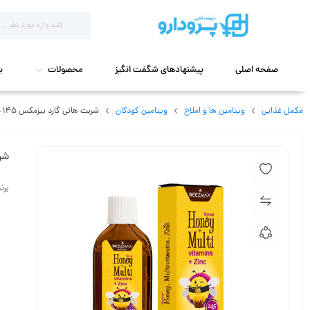
صفحه اصلی
پیشنهادهای شگفت انگیز
محصولات
ب
مکمل غذایی
ویتامین ها و املاح
ویتامین کودکان
شربت‌ هانی گارد بیزمکس 145 میلی لیتر
شربت
برن