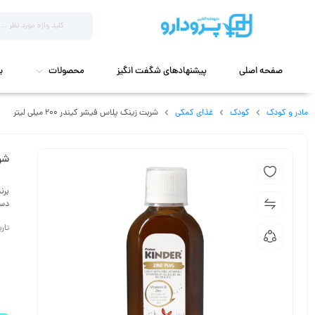
صفحه اصلی
پیشنهادهای شگفت انگیز
محصولات
ب
مادر و کودک
کودک
غذای کمکی
شربت زینک پلاس فیشر کیندر 200 میلی لیتر
شرب
برن
دست
تاریخ