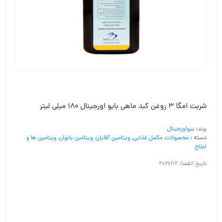
شربت امگا 3 روغن کبد ماهی بایو اورجینال 180 میلی لیتر
برند:
بیواورجینال
دسته :
محصولات
,
مکمل غذایی
,
ویتامین آقایان
,
ویتامین بانوان
,
ویتامین ها و
املاح
تاریخ انقضا: 2026/12