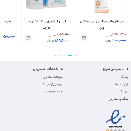
میسلار واتر ویتامین سی اسکین
قرص فولیکوژن 60 عدد اروند
وان
فارمد
1,960,000
359,800
,750,000
1,185,000
300,000
تومان
تومان
دسترسی سریع
خدمات مشتریان
وبلاگ
سوالات متداول
ارتباط با ما
رویه بازگردانی کالا
شورتکد
حریم خصوصی
پیگیری سفارش