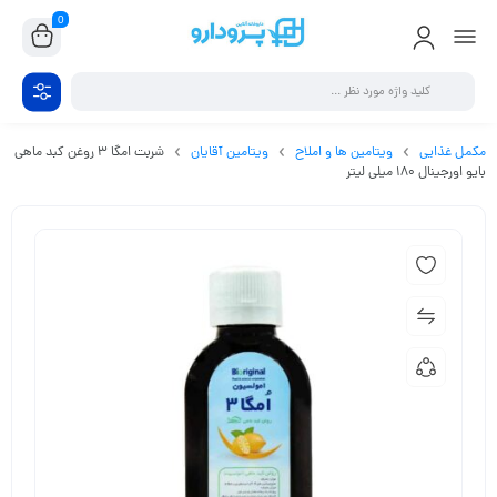
0
مکمل غذایی
ویتامین ها و املاح
ویتامین آقایان
شربت امگا 3 روغن کبد ماهی
بایو اورجینال 180 میلی لیتر