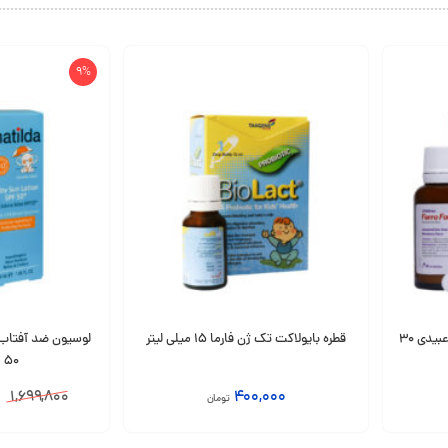
9%
قطره آهن فروفورت کودکان دکتر عبیدی 30
قطره بایولاکت تک ژن فارما 15 میلی لیتر
50 میلی لیتر
1,699,800
400,000
تومان