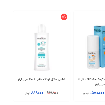
11%
لوسیون ضد آفتاب کودک SPF50 ماتیلدا
شامپو جنتل کودک ماتیلدا 200 میلی لیتر
889,000
999,800
1,550,000
تومان
تومان