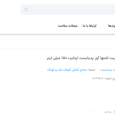
رندها
ارتباط با ما
مجلات سلامت
ت اشتها آور پدیابست اپتایت 150 میلی لیتر
د:
پدیابست
دسته :
غذای کمکی
,
کودک
,
مادر و کودک
 انقضا: 2027/08
بیشـتر