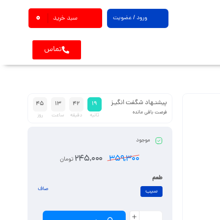
0
ورود / عضویت
سبد خرید
تماس
پیشنـهاد شگفت انگیـز
45
13
42
18
فرصت باقی مانده
ثانیه
دقیقه
ساعت
روز
موجود
245,000
359,300
تومان
طعم
صاف
سیب