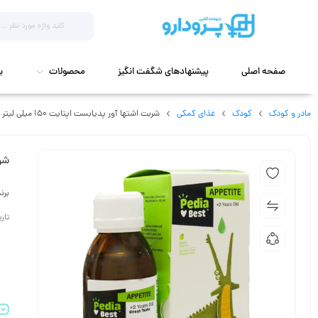
صفحه اصلی
پیشنهادهای شگفت انگیز
محصولات
ب
مادر و کودک
کودک
غذای کمکی
شربت اشتها آور پدیابست اپتایت 150 میلی لیتر
شرب
برن
تاریخ