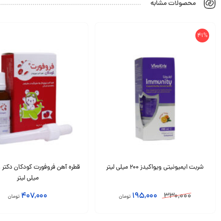
محصولات مشابه
41%
شربت ایمیونیتی ویواکیدز 200 میلی لیتر
میلی لیتر
407,000
195,000
330,000
تومان
تومان